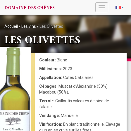
DOMAINE DES CHÊNES
Toggle
navigation
Accueil
/
Les vins
/
Les Olivettes
LES OLIVETTES
Couleur:
Blanc
Millésimes:
2023
Appellation:
Côtes Catalanes
Cépages:
Muscat d’Alexandrie (50%),
Macabeu (50%).
Terroir:
Cailloutis calcaires de pied de
falaise.
Vendange:
Manuelle
Vinification:
En blanc traditionnelle. Elevage
d’un an en cuve sur lies fines.