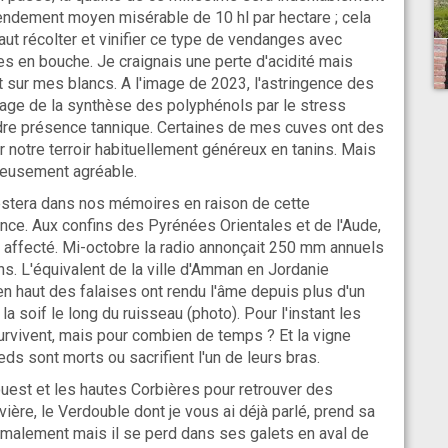
rendement moyen misérable de 10 hl par hectare ; cela
aut récolter et vinifier ce type de vendanges avec
s en bouche. Je craignais une perte d'acidité mais
sur mes blancs. A l'image de 2023, l'astringence des
age de la synthèse des polyphénols par le stress
indre présence tannique. Certaines de mes cuves ont des
ur notre terroir habituellement généreux en tanins. Mais
rieusement agréable.
tera dans nos mémoires en raison de cette
nce. Aux confins des Pyrénées Orientales et de l'Aude,
s affecté. Mi-octobre la radio annonçait 250 mm annuels
ns. L'équivalent de la ville d'Amman en Jordanie
en haut des falaises ont rendu l'âme depuis plus d'un
 la soif le long du ruisseau (photo). Pour l'instant les
 survivent, mais pour combien de temps ? Et la vigne
eds sont morts ou sacrifient l'un de leurs bras.
l'ouest et les hautes Corbières pour retrouver des
vière, le Verdouble dont je vous ai déjà parlé, prend sa
ormalement mais il se perd dans ses galets en aval de