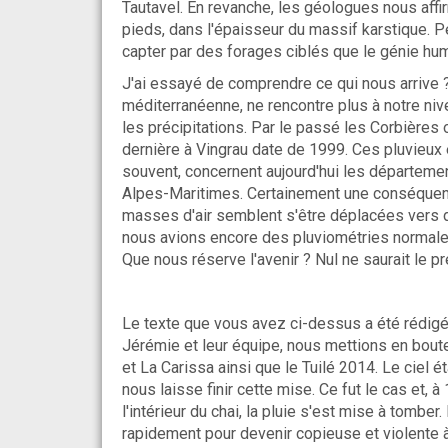
Tautavel. En revanche, les géologues nous affi
pieds, dans l'épaisseur du massif karstique. P
capter par des forages ciblés que le génie hum
J'ai essayé de comprendre ce qui nous arrive 
méditerranéenne, ne rencontre plus à notre niv
les précipitations. Par le passé les Corbières
dernière à Vingrau date de 1999. Ces pluvieux
souvent, concernent aujourd'hui les départem
Alpes-Maritimes. Certainement une conséquence
masses d'air semblent s'être déplacées vers de
nous avions encore des pluviométries normale
Que nous réserve l'avenir ? Nul ne saurait le pr
Le texte que vous avez ci-dessus a été rédigé
Jérémie et leur équipe, nous mettions en bout
et La Carissa ainsi que le Tuilé 2014. Le ciel é
nous laisse finir cette mise. Ce fut le cas et, à
l'intérieur du chai, la pluie s'est mise à tomber
rapidement pour devenir copieuse et violente à