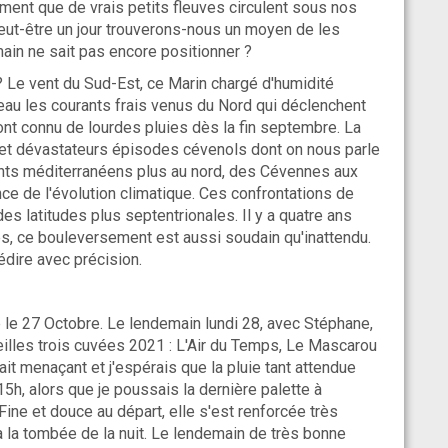
rment que de vrais petits fleuves circulent sous nos
eut-être un jour trouverons-nous un moyen de les
ain ne sait pas encore positionner ?
? Le vent du Sud-Est, ce Marin chargé d'humidité
eau les courants frais venus du Nord qui déclenchent
 ont connu de lourdes pluies dès la fin septembre. La
 et dévastateurs épisodes cévenols dont on nous parle
ents méditerranéens plus au nord, des Cévennes aux
 de l'évolution climatique. Ces confrontations de
s latitudes plus septentrionales. Il y a quatre ans
s, ce bouleversement est aussi soudain qu'inattendu.
édire avec précision.
 le 27 Octobre. Le lendemain lundi 28, avec Stéphane,
eilles trois cuvées 2021 : L'Air du Temps, Le Mascarou
tait menaçant et j'espérais que la pluie tant attendue
 15h, alors que je poussais la dernière palette à
. Fine et douce au départ, elle s'est renforcée très
 la tombée de la nuit. Le lendemain de très bonne