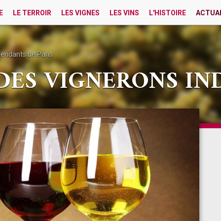
E
LE TERROIR
LES VIGNES
LES VINS
L'HISTOIRE
ACTUA
endants de Paris
DES VIGNERONS I