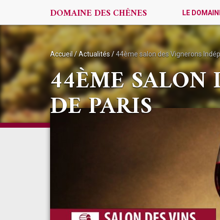
DOMAINE DES CHÊNES
LE DOMAIN
Accueil
/
Actualités
/
44ème salon des Vignerons Indép
44ÈME SALON 
DE PARIS