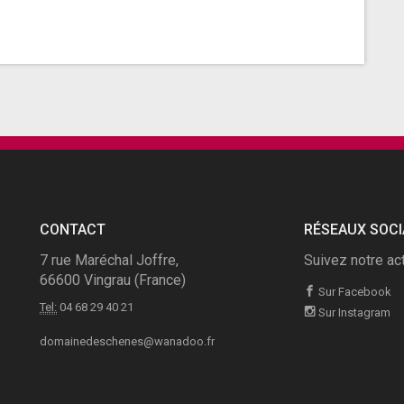
CONTACT
RÉSEAUX SOC
7 rue Maréchal Joffre,
Suivez notre act
66600 Vingrau (France)
Sur Facebook
Tel:
04 68 29 40 21
Sur Instagram
domainedeschenes@wanadoo.fr