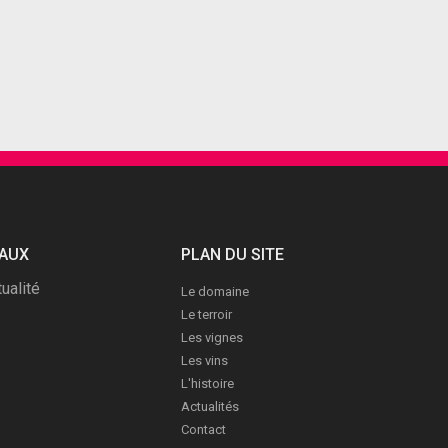
IAUX
PLAN DU SITE
ualité
Le domaine
Le terroir
Les vignes
Les vins
L'histoire
Actualités
Contact